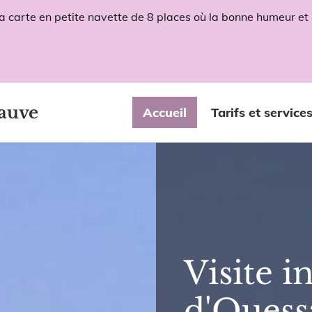
la carte en petite navette de 8 places où la bonne humeur et
auve
Accueil
Tarifs et service
Visite in
d'Ouess