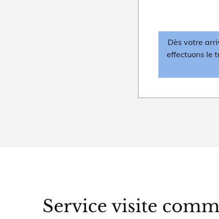
Dès votre arri
effectuons le 
Service visite com